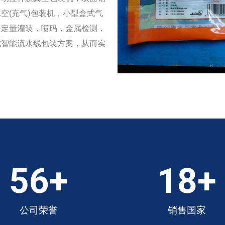
空(充气)包装机，小型盒式气
备定量灌装，喷码，金属检测，
成智能流水线包装方案，从而实
56
+
18
+
公司荣誉
销售国家